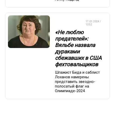
ЛЫЖНЫЕ
17.01.2024 /
ГОНКИ
10:52
«Не люблю
предателей»:
Вяльбе назвала
дураками
сбежавших в США
фехтовальщиков
Шпажист Бида и саблист
Лоханов намерены
представить звездно-
полосатый флаг на
Олимпиаде-2024