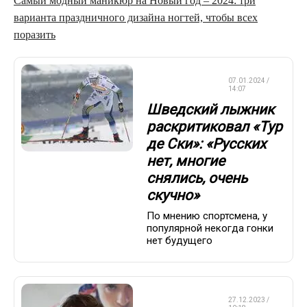
Самый модный маникюр на Новый год – 2024: три
варианта праздничного дизайна ногтей, чтобы всех
поразить
ЛЫЖНЫЕ
07.01.2024 /
ГОНКИ
14:07
Шведский лыжник
раскритиковал «Тур
де Ски»: «Русских
нет, многие
снялись, очень
скучно»
По мнению спортсмена, у
популярной некогда гонки
нет будущего
ЛЫЖНЫЕ
27.12.2023 /