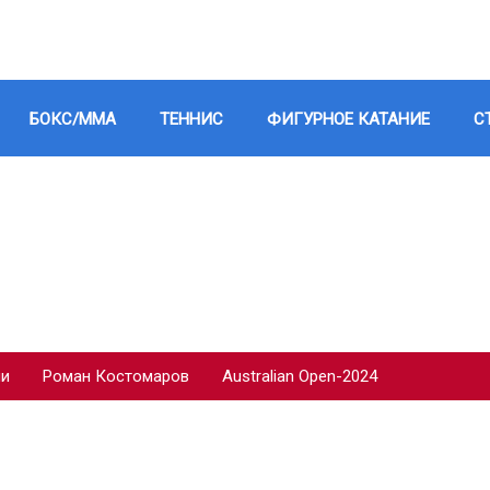
БОКС/ММА
ТЕННИС
ФИГУРНОЕ КАТАНИЕ
С
ии
Роман Костомаров
Australian Open-2024