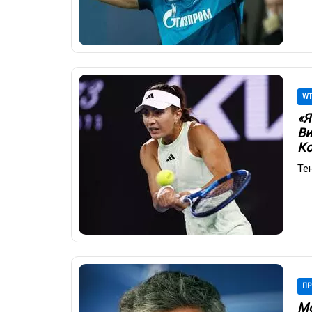
WT
«Я
Ви
К
Те
ПР
Мо