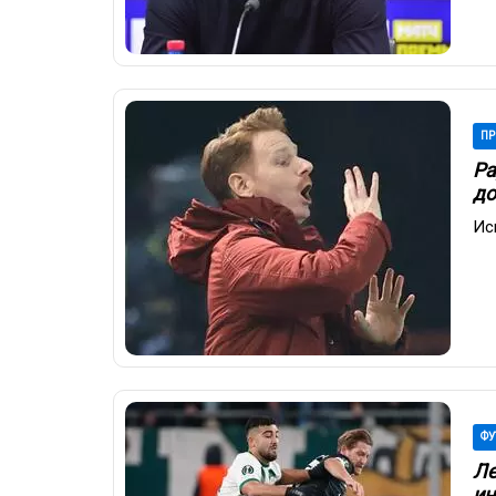
ПР
Ра
до
Ис
ФУ
Ле
ин