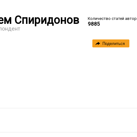
ем Спиридонов
Количество статей автор
9885
пондент
Поделиться