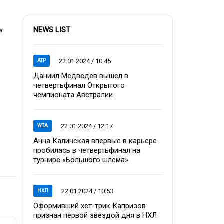
NEWS LIST
а
22.01.2024 / 10:45
ATP
Даниил Медведев вышел в
четвертьфинал Открытого
чемпионата Австралии
22.01.2024 / 12:17
WTA
Анна Калинская впервые в карьере
пробилась в четвертьфинал на
турнире «Большого шлема»
22.01.2024 / 10:53
НХЛ
Оформивший хет-трик Капризов
признан первой звездой дня в НХЛ