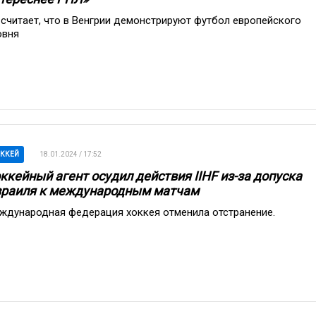
 считает, что в Венгрии демонстрируют футбол европейского
овня
ККЕЙ
18.01.2024 / 17:52
ккейный агент осудил действия IIHF из-за допуска
раиля к международным матчам
ждународная федерация хоккея отменила отстранение.