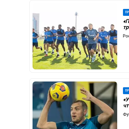
ПР
«П
тр
Ро
ПР
«У
чт
Фу