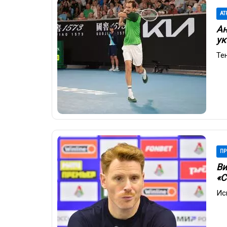
AT
Ан
ук
Те
ПР
Ви
«С
Ис