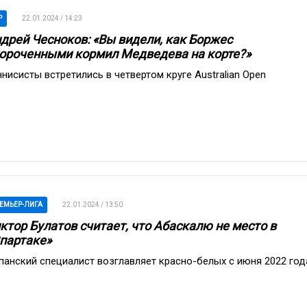
P
22.01.2024 / 14:23
дрей Чесноков: «Вы видели, как Боржес
ороченными кормил Медведева на корте?»
ннисисты встретились в четвертом круге Australian Open
ЕМЬЕР-ЛИГА
22.01.2024 / 13:50
ктор Булатов считает, что Абаскалю не место в
партаке»
панский специалист возглавляет красно-белых с июня 2022 год