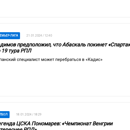
ЕМЬЕР-ЛИГА
21.01.2024 / 12:40
димов предположил, что Абаскаль покинет «Спарта
 19 тура РПЛ
панский специалист может перебраться в «Кадис»
ТБОЛ
18.01.2024 / 18:29
генда ЦСКА Пономарев: «Чемпионат Венгрии
тереснее РПЛ»