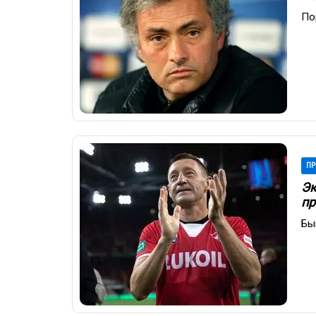
По
ПР
Эк
пр
Бы