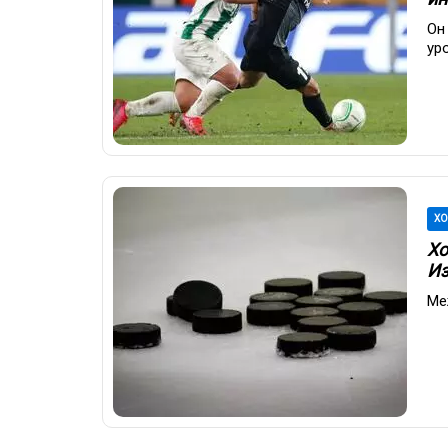
Он
ур
ХО
Хо
Из
Ме