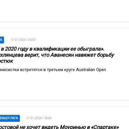
A
17.01.2024 / 20:57
 в 2020 году в квалификации ее обыграла».
хлянцева верит, что Аванесян навяжет борьбу
остюк
ннисистки встретятcя в третьем круге Australian Open
ЕМЬЕР-ЛИГА
17.01.2024 / 18:49
стовой не хочет видеть Моуринью в «Спартаке»