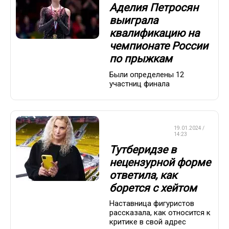
Аделия Петросян
выиграла
квалификацию на
чемпионате России
по прыжкам
Были определены 12
участниц финала
ФИГУРНОЕ
19.01.2024 /
КАТАНИЕ
14:23
Тутберидзе в
нецензурной форме
ответила, как
борется с хейтом
Наставница фигуристов
рассказала, как относится к
критике в свой адрес