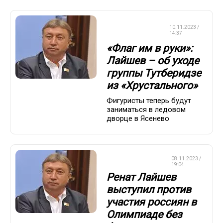
ФИГУРНОЕ
10.11.2023 /
КАТАНИЕ
14:37
«Флаг им в руки»:
Лайшев – об уходе
группы Тутберидзе
из «Хрустального»
Фигуристы теперь будут
заниматься в ледовом
дворце в Ясенево
08.11.2023 /
ОЛИМПИАДА-2024
19:04
Ренат Лайшев
выступил против
участия россиян в
Олимпиаде без