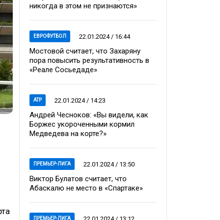
никогда в этом не признаются»
22.01.2024 / 16:44
ЕВРОФУТБОЛ
Мостовой считает, что Захаряну
пора повысить результативность в
«Реале Сосьедаде»
22.01.2024 / 14:23
ATP
Андрей Чесноков: «Вы видели, как
Боржес укороченными кормил
Медведева на корте?»
22.01.2024 / 13:50
ПРЕМЬЕР-ЛИГА
Виктор Булатов считает, что
Абаскалю не место в «Спартаке»
рта
22.01.2024 / 13:12
ПРЕМЬЕР-ЛИГА