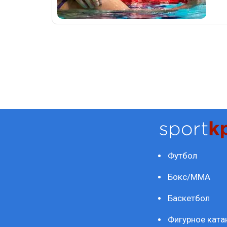
Футбол
Бокс/ММА
Баскетбол
Фигурное ката