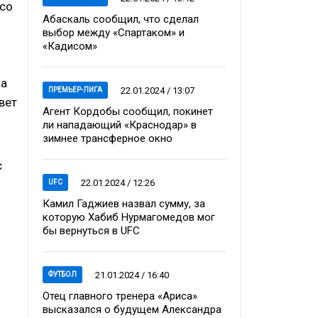
 со
Абаскаль сообщил, что сделал
выбор между «Спартаком» и
«Кадисом»
 а
22.01.2024 / 13:07
ПРЕМЬЕР-ЛИГА
вет
Агент Кордобы сообщил, покинет
ли нападающий «Краснодар» в
зимнее трансферное окно
с
22.01.2024 / 12:26
UFC
Камил Гаджиев назвал сумму, за
которую Хабиб Нурмагомедов мог
бы вернуться в UFC
21.01.2024 / 16:40
ФУТБОЛ
Отец главного тренера «Ариса»
высказался о будущем Александра