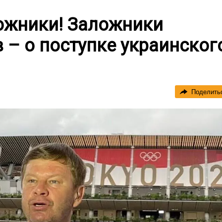
ожники! Заложники
в – о поступке украинског
Поделить