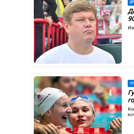
ДР
Д
9
Из
П
Г
г
Ко
ко