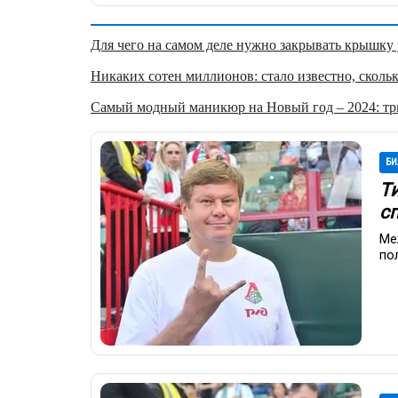
Для чего на самом деле нужно закрывать крышку у
Никаких сотен миллионов: стало известно, скольк
Самый модный маникюр на Новый год – 2024: три
БИ
Ти
с
Ме
по