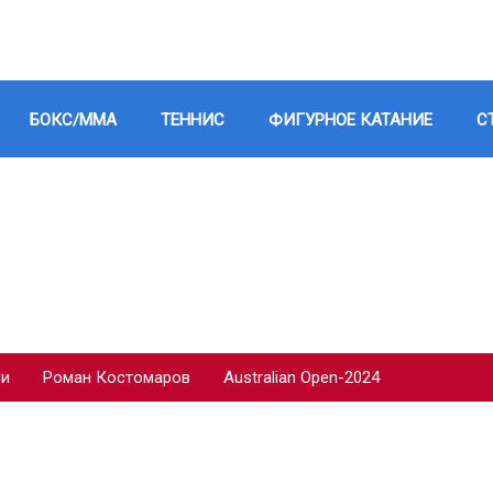
БОКС/ММА
ТЕННИС
ФИГУРНОЕ КАТАНИЕ
С
ии
Роман Костомаров
Australian Open-2024