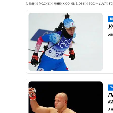
Самый модный маникюр на Новый год – 2024: три
БИ
У
Би
СМ
П
к
В 