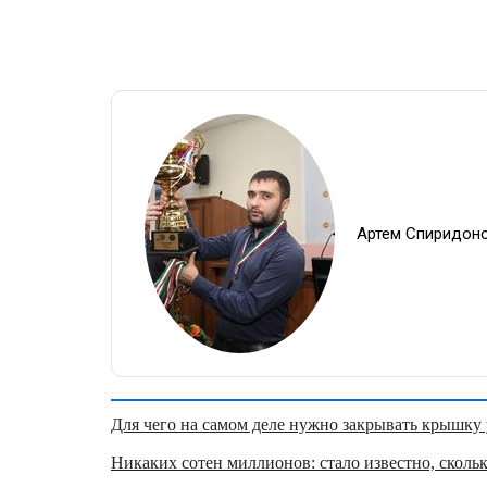
Артем Спиридон
Для чего на самом деле нужно закрывать крышку у
Никаких сотен миллионов: стало известно, скольк