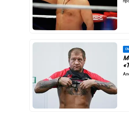
пр
СМ
М
«
Ал