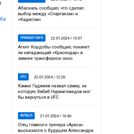
к
Абаскаль сообщил, что сделал
выбор между «Спартаком» и
жба
«Кадисом»
22.01.2024 / 13:07
ПРЕМЬЕР-ЛИГА
Агент Кордобы сообщил, покинет
ли нападающий «Краснодар» в
зимнее трансферное окно
22.01.2024 / 12:26
UFC
Камил Гаджиев назвал сумму, за
которую Хабиб Нурмагомедов мог
бы вернуться в UFC
21.01.2024 / 16:40
ФУТБОЛ
Отец главного тренера «Ариса»
высказался о будущем Александра