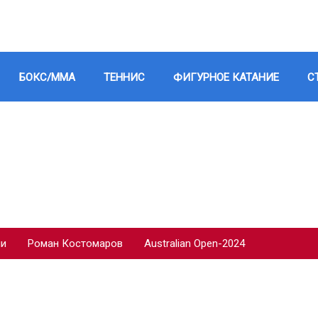
БОКС/ММА
ТЕННИС
ФИГУРНОЕ КАТАНИЕ
С
ии
Роман Костомаров
Australian Open-2024