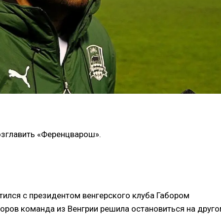
озглавить «Ференцварош».
тился с президентом венгерского клуба Габором
оров команда из Венгрии решила остановиться на друг