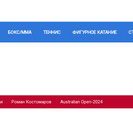
БОКС/ММА
ТЕННИС
ФИГУРНОЕ КАТАНИЕ
С
ии
Роман Костомаров
Australian Open-2024