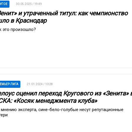
УГОЕ
30.05.2025 / 19:49
Зенит» и утраченный титул: как чемпионство
шло в Краснодар
к это произошло?
ЕМЬЕР-ЛИГА
21.01.2024 / 10:28
елоус оценил переход Кругового из «Зенита» 
СКА: «Косяк менеджмента клуба»
 мнению эксперта, сине-бело-голубые несут репутационные
тери