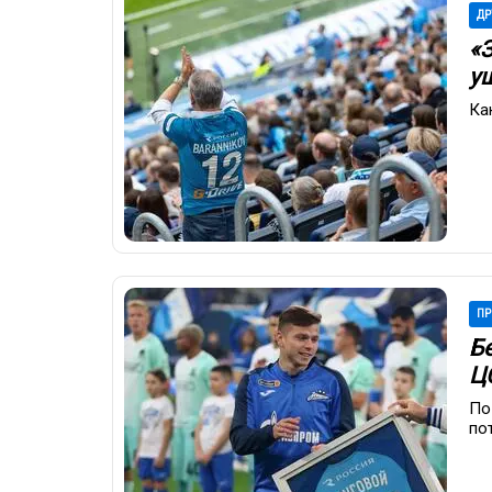
ДР
«
у
Ка
ПР
Б
Ц
По
по