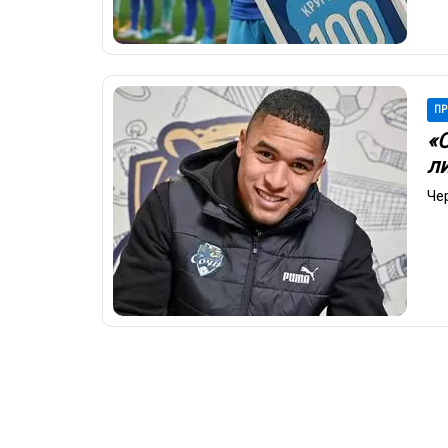
ПР
«
л
Че