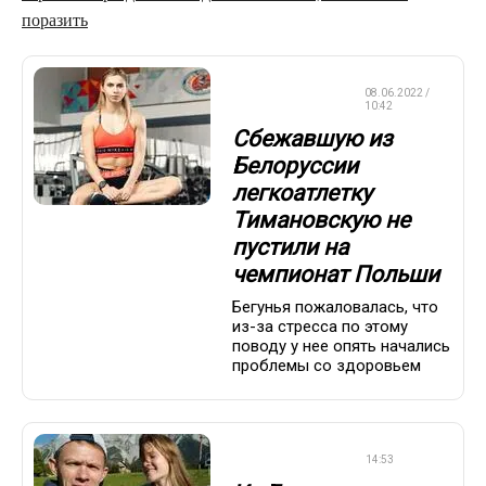
поразить
ЛЕГКАЯ
08.06.2022 /
АТЛЕТИКА
10:42
Сбежавшую из
Белоруссии
легкоатлетку
Тимановскую не
пустили на
чемпионат Польши
Бегунья пожаловалась, что
из-за стресса по этому
поводу у нее опять начались
проблемы со здоровьем
ЛЫЖНЫЕ ГОНКИ
14:53