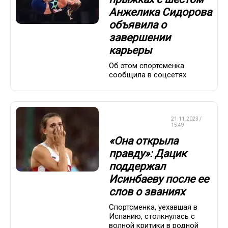
Анжелика Сидорова
объявила о
завершении
карьеры
Об этом спортсменка
сообщила в соцсетях
ЛЕГКАЯ
21.11.2023 /
АТЛЕТИКА
15:49
«Она открыла
правду»: Дацик
поддержал
Исинбаеву после ее
слов о званиях
Спортсменка, уехавшая в
Испанию, столкнулась с
волной критики в родной