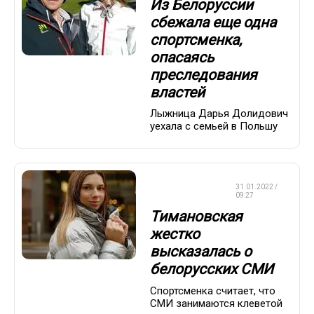
Из Белоруссии
сбежала еще одна
спортсменка,
опасаясь
преследования
властей
Лыжница Дарья Долидович
уехала с семьей в Польшу
ЛЕГКАЯ
31.01.2022 /
АТЛЕТИКА
09:27
Тимановская
жестко
высказалась о
белорусских СМИ
Спортсменка считает, что
СМИ занимаются клеветой