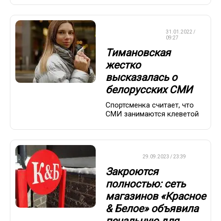
ЛЕГКАЯ
31.01.2022 /
АТЛЕТИКА
09:27
Тимановская
жестко
высказалась о
белорусских СМИ
Спортсменка считает, что
СМИ занимаются клеветой
ДРУГОЕ
29.09.2023 / 23:39
Закроются
полностью: сеть
магазинов «Красное
& Белое» объявила