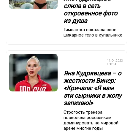
слила в сеть
откровенное фото
из душа
Гимнастка показала свое
шикарное тело в купальнике
ХУДОЖЕСТВЕННАЯ
11.04.2023
ГИМНАСТИКА
/ 08:34
Яна Кудрявцева – о
жесткости Винер:
«Кричала: «Я вам
эти сырники в жопу
запихаю!»
Строгость тренера
позволяла россиянкам
доминировать на мировой
арене многие годы