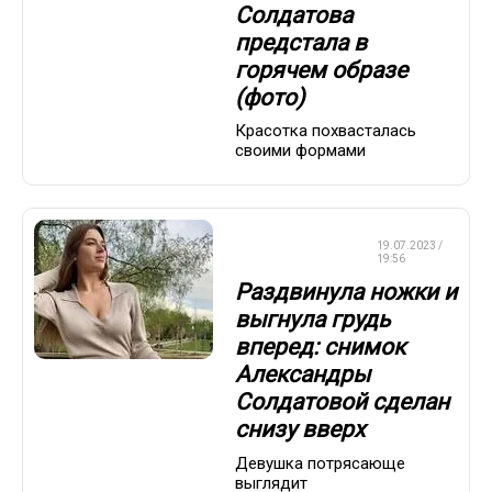
Солдатова
предстала в
горячем образе
(фото)
Красотка похвасталась
своими формами
КРАСОТА И
19.07.2023 /
ЗДОРОВЬЕ
19:56
Раздвинула ножки и
выгнула грудь
вперед: снимок
Александры
Солдатовой сделан
снизу вверх
Девушка потрясающе
выглядит