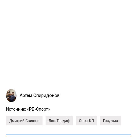
Артем Спиридонов
Источник:
«РБ-Спорт»
Дмитрий Свищев
Люк Тардиф
СпортКП
Госдума