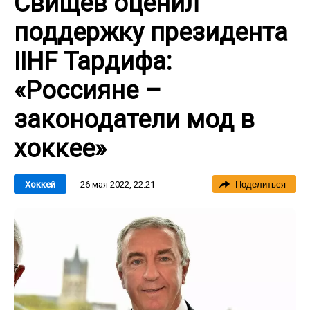
Свищев оценил
поддержку президента
IIHF Тардифа:
«Россияне –
законодатели мод в
хоккее»
26 мая 2022, 22:21
Хоккей
Поделиться