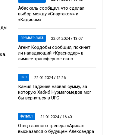
Абаскаль сообщил, что сделал
выбор между «Спартаком» и
«Кадисом»
оды
22.01.2024 / 13:07
ПРЕМЬЕР-ЛИГА
Агент Кордобы сообщил, покинет
ли нападающий «Краснодар» в
ка.
зимнее трансферное окно
22.01.2024 / 12:26
UFC
Камил Гаджиев назвал сумму, за
которую Хабиб Нурмагомедов мог
бы вернуться в UFC
21.01.2024 / 16:40
ФУТБОЛ
Отец главного тренера «Ариса»
высказался о будущем Александра