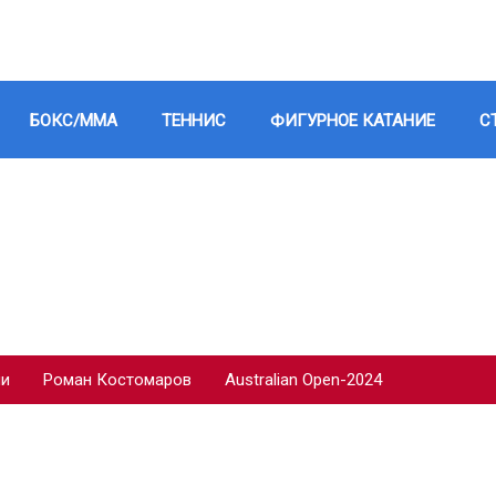
БОКС/ММА
ТЕННИС
ФИГУРНОЕ КАТАНИЕ
С
ии
Роман Костомаров
Australian Open-2024