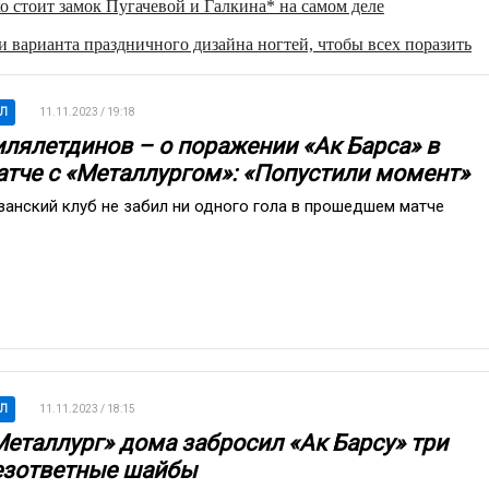
о стоит замок Пугачевой и Галкина* на самом деле
 варианта праздничного дизайна ногтей, чтобы всех поразить
Л
11.11.2023 / 19:18
илялетдинов – о поражении «Ак Барса» в
атче с «Металлургом»: «Попустили момент»
занский клуб не забил ни одного гола в прошедшем матче
Л
11.11.2023 / 18:15
Металлург» дома забросил «Ак Барсу» три
езответные шайбы