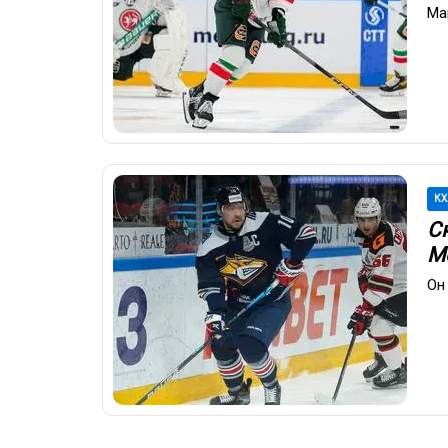
Ма
КХ
С
М
Он