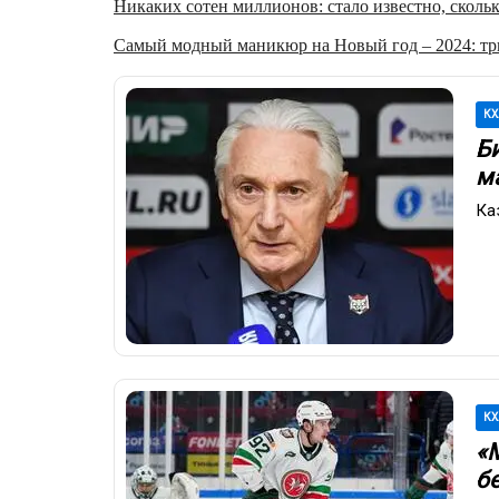
Никаких сотен миллионов: стало известно, скольк
Самый модный маникюр на Новый год – 2024: три
КХ
Б
м
Ка
КХ
«
б