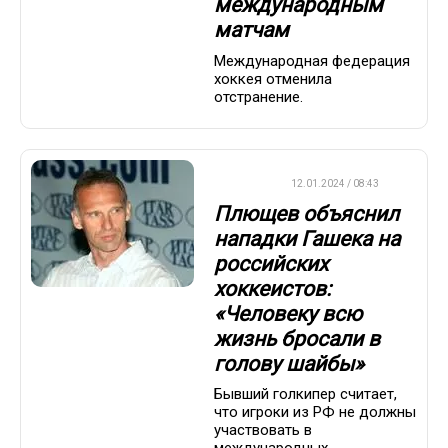
международным
матчам
Международная федерация
хоккея отменила
отстранение.
ХОККЕЙ
12.01.2024 / 08:43
Плющев объяснил
нападки Гашека на
российских
хоккеистов:
«Человеку всю
жизнь бросали в
голову шайбы»
Бывший голкипер считает,
что игроки из РФ не должны
участвовать в