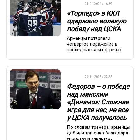
КХЛ
21.01.2024 / 16:39
«Торпедо» в КХЛ
одержало волевую
победу над ЦСКА
Армейцы потерпели
четвертое поражение в
последних пяти встречах
КХЛ
29.11.2023 / 23:55
Федоров – о победе
над минским
«Динамо»: Сложная
игра для нас, не все
у ЦСКА получалось
По словам тренера, армейцы
добыли три очка благодаря
упорству и характеру