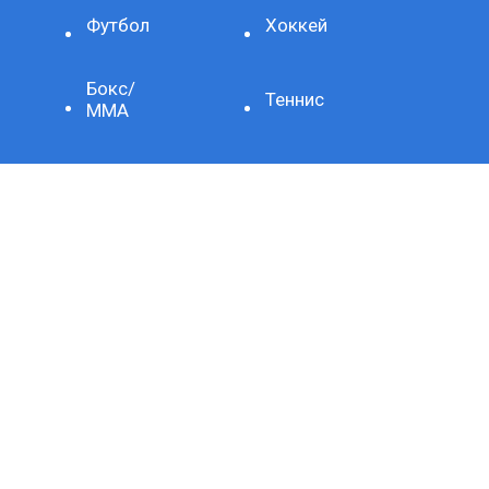
Футбол
Хоккей
Бокс/
Теннис
ММА
Баскетбол
Формула-1
Фигурное
Другое
катание
ОЛИМПИАДА-2024
Биатлон
Красота
Волейбол
и
здоровье