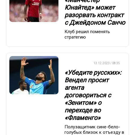
«Манчестер
Юнайтед» может
разорвать контракт
с Джейдоном Санчо
Клуб решил поменять
стратегию
ТРАНСФЕРЫ
13.12.2023 / 08:35
«Убедите русских»:
Вендел просит
агента
договориться с
«Зенитом» о
переходе во
«Фламенго»
Полузащитник сине-бело-
голубых близок к отъезду в