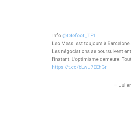
Info
@telefoot_TF1
Leo Messi est toujours à Barcelone.
Les négociations se poursuivent entr
l’instant. L’optimisme demeure. Tou
https://t.co/bLwU7EEhGr
— Julie