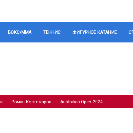
БОКС/ММА
ТЕННИС
ФИГУРНОЕ КАТАНИЕ
С
ии
Роман Костомаров
Australian Open-2024