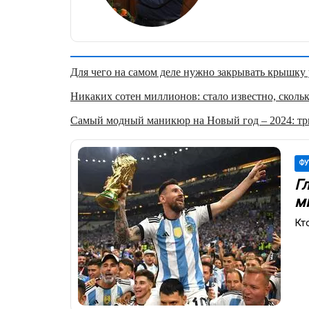
Для чего на самом деле нужно закрывать крышку у
Никаких сотен миллионов: стало известно, скольк
Самый модный маникюр на Новый год – 2024: три
ФУ
Г
м
Кт