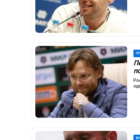
ПР
П
по
Ро
од
ФУ