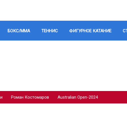
БОКС/ММА
ТЕННИС
ФИГУРНОЕ КАТАНИЕ
С
ии
Роман Костомаров
Australian Open-2024