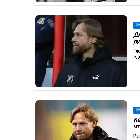
ПР
Дм
ру
Гл
од
ПР
Ка
чт
Ра