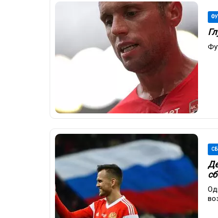
ФУ
Гл
Фу
СБ
Де
сб
Од
во