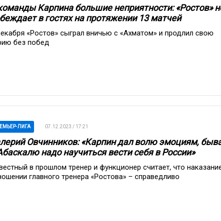
команды Карпина большие неприятности: «Ростов» н
беждает в гостях на протяжении 13 матчей
декабря «Ростов» сыграл вничью с «Ахматом» и продлил свою
рию без побед
ЕМЬЕР-ЛИГА
07.12.2023 / 17:21
лерий Овчинников: «Карпин дал волю эмоциям, быва
Абаскалю надо научиться вести себя в России»
вестный в прошлом тренер и функционер считает, что наказание
ношении главного тренера «Ростова» – справедливо