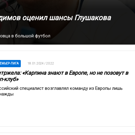
адимов оценил шансы Глушакова
ковца в большой футбол
ЕМЬЕР-ЛИГА
18.01.2024 / 20:22
тржела: «Карпина знают в Европе, но не позовут в
п-клуб»
ссийский специалист возглавлял команду из Европы лишь
нажды