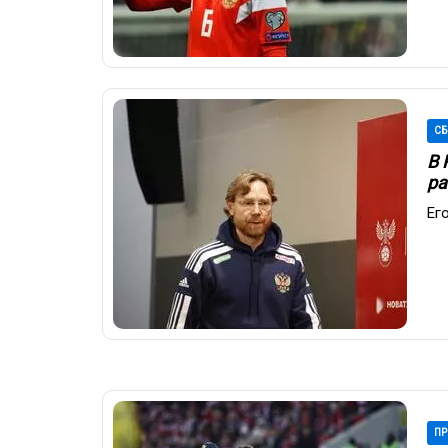
СБ
В 
ра
Ег
ПР