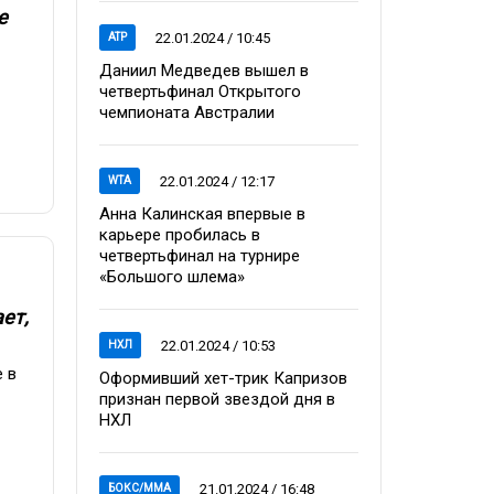
е
22.01.2024 / 10:45
ATP
Даниил Медведев вышел в
четвертьфинал Открытого
чемпионата Австралии
22.01.2024 / 12:17
WTA
Анна Калинская впервые в
карьере пробилась в
четвертьфинал на турнире
«Большого шлема»
ет,
22.01.2024 / 10:53
НХЛ
 в
Оформивший хет-трик Капризов
признан первой звездой дня в
НХЛ
21.01.2024 / 16:48
БОКС/ММА