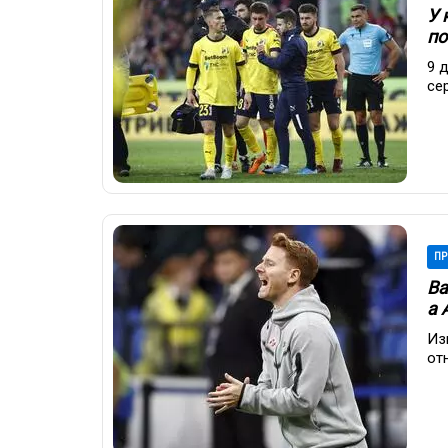
У 
по
9 
се
ПР
Ва
а 
Из
от