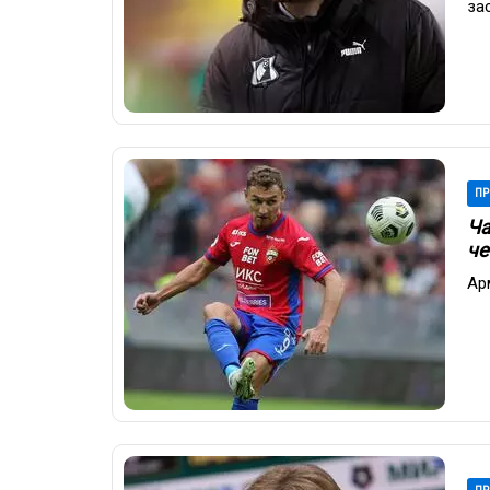
за
ПР
Ча
че
Ар