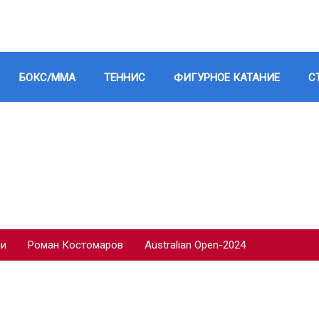
БОКС/ММА
ТЕННИС
ФИГУРНОЕ КАТАНИЕ
С
ии
Роман Костомаров
Australian Open-2024