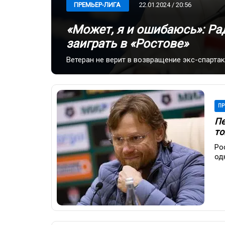
22.01.2024 / 20:56
ПРЕМЬЕР-ЛИГА
«Может, я и ошибаюсь»: Р
заиграть в «Ростове»
Ветеран не верит в возвращение экс-спарта
ПР
Пе
то
Ро
од