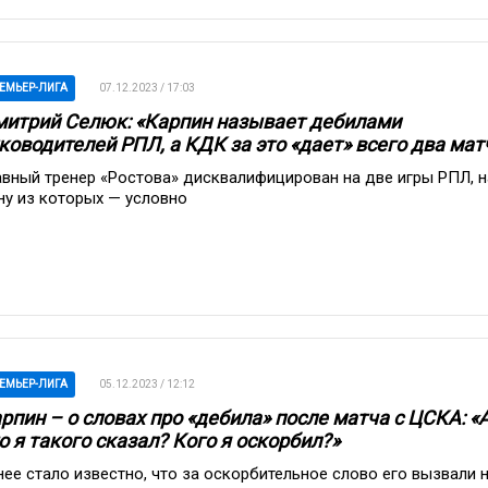
ЕМЬЕР-ЛИГА
07.12.2023 / 17:03
итрий Селюк: «Карпин называет дебилами
ководителей РПЛ, а КДК за это «дает» всего два мат
авный тренер «Ростова» дисквалифицирован на две игры РПЛ, н
ну из которых — условно
ЕМЬЕР-ЛИГА
05.12.2023 / 12:12
рпин – о словах про «дебила» после матча с ЦСКА: «
о я такого сказал? Кого я оскорбил?»
нее стало известно, что за оскорбительное слово его вызвали 