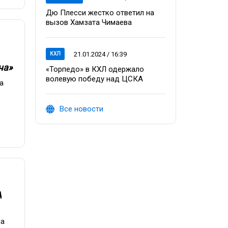
Дю Плесси жестко ответил на
вызов Хамзата Чимаева
21.01.2024 / 16:39
КХЛ
ча»
«Торпедо» в КХЛ одержало
волевую победу над ЦСКА
а
Все новости
А
на