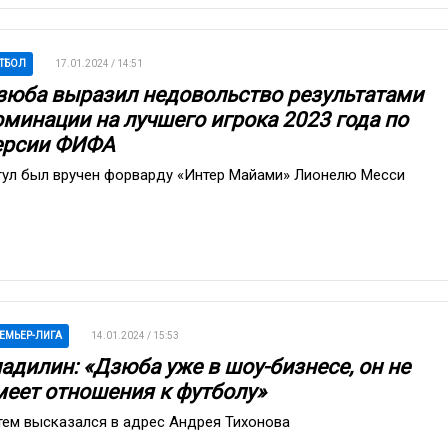
ТБОЛ
17.01.2024 / 14:51
зюба выразил недовольство результатами
оминации на лучшего игрока 2023 года по
ерсии ФИФА
тул был вручен форварду «Интер Майами» Лионелю Месси
ЕМЬЕР-ЛИГА
14.01.2024 / 15:53
ладилин: «Дзюба уже в шоу-бизнесе, он не
меет отношения к футболу»
тем высказался в адрес Андрея Тихонова