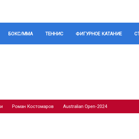
БОКС/ММА
ТЕННИС
ФИГУРНОЕ КАТАНИЕ
С
ии
Роман Костомаров
Australian Open-2024