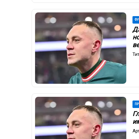
ФУ
Д
н
в
Ти
ПР
Г
и
Ар