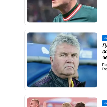
СБ
Гу
с
ч
По
Ев
СБ