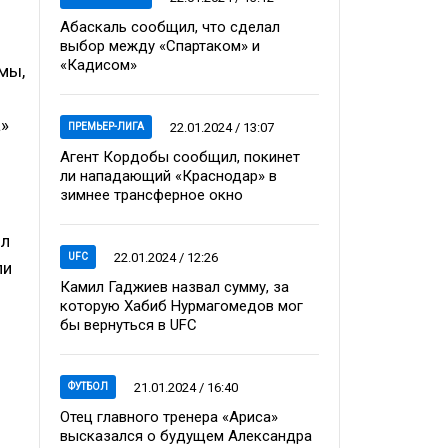
Абаскаль сообщил, что сделал
выбор между «Спартаком» и
«Кадисом»
мы,
а»
22.01.2024 / 13:07
ПРЕМЬЕР-ЛИГА
Агент Кордобы сообщил, покинет
ли нападающий «Краснодар» в
зимнее трансферное окно
ил
22.01.2024 / 12:26
UFC
ли
Камил Гаджиев назвал сумму, за
которую Хабиб Нурмагомедов мог
бы вернуться в UFC
21.01.2024 / 16:40
ФУТБОЛ
Отец главного тренера «Ариса»
высказался о будущем Александра