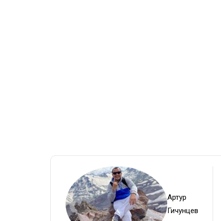
Артур
Гичунцев