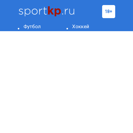
Футбол
Хоккей
Бокс/
Теннис
ММА
Баскетбол
Формула-1
Фигурное
Другое
катание
ОЛИМПИАДА-2024
Биатлон
Красота
Волейбол
и