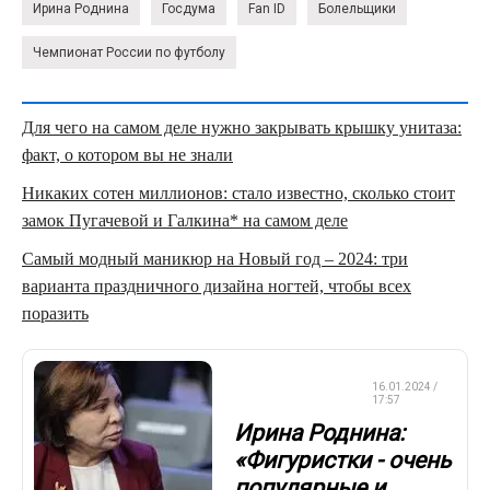
Ирина Роднина
Госдума
Fan ID
Болельщики
Чемпионат России по футболу
Для чего на самом деле нужно закрывать крышку унитаза:
факт, о котором вы не знали
Никаких сотен миллионов: стало известно, сколько стоит
замок Пугачевой и Галкина* на самом деле
Самый модный маникюр на Новый год – 2024: три
варианта праздничного дизайна ногтей, чтобы всех
поразить
ФИГУРНОЕ
16.01.2024 /
КАТАНИЕ
17:57
Ирина Роднина:
«Фигуристки - очень
популярные и