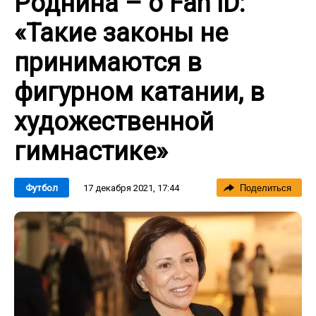
Роднина – о Fan ID:
«Такие законы не
принимаются в
фигурном катании, в
художественной
гимнастике»
17 декабря 2021, 17:44
Футбол
Поделиться