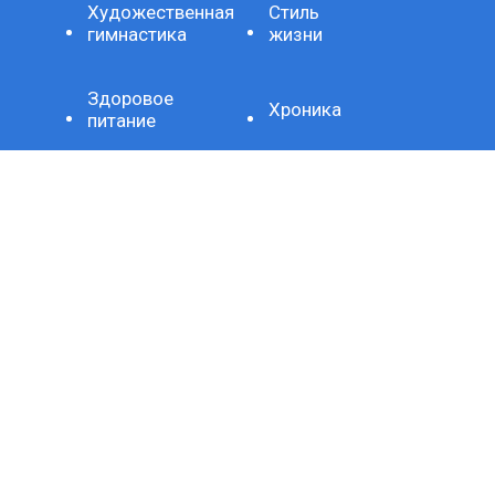
Художественная
Стиль
гимнастика
жизни
Здоровое
Хроника
питание
Важно
Технология
СЕТЕВОЕ ИЗДАНИЕ SPORTKP (СПОРТКП)
ЗАРЕГИСТРИРОВАНО ФЕДЕРАЛЬНОЙ СЛУЖБОЙ ПО
НАДЗОРУ В СФЕРЕ СВЯЗИ, ИНФОРМАЦИОННЫХ
ТЕХНОЛОГИЙ И МАССОВЫХ КОММУНИКАЦИЙ,
РЕГИСТРАЦИОННЫЙ НОМЕР И ДАТА ПРИНЯТИЯ РЕШЕНИЯ
О РЕГИСТРАЦИИ: СЕРИЯ ЭЛ № ФС77-80507 ОТ 15 МАРТА
2021 Г.
ДОМЕННОЕ ИМЯ САЙТА: SPORTKP.RU
ГЛАВНЫЙ РЕДАКТОР: МЫСИН Н.Н.