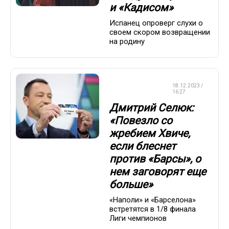
и «Кадисом»
Испанец опроверг слухи о
своем скором возвращении
на родину
ЛИГА
18.12.2023 /
ЧЕМПИОНОВ
16:27
Дмитрий Селюк:
«Повезло со
жребием Хвиче,
если блеснет
против «Барсы», о
нем заговорят еще
больше»
«Наполи» и «Барселона»
встретятся в 1/8 финала
Лиги чемпионов