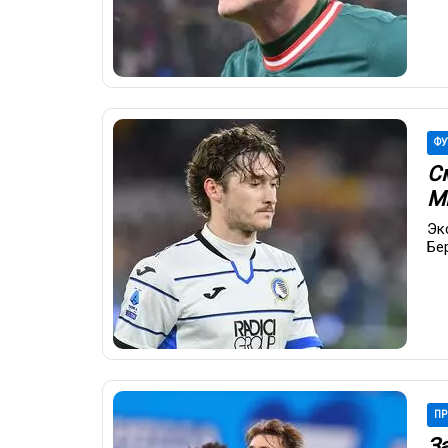
ФУ
С
М
Эк
Бе
ПР
З