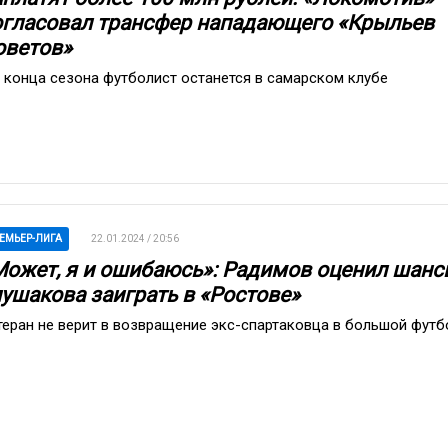
огласовал трансфер нападающего «Крыльев
оветов»
 конца сезона футболист останется в самарском клубе
ЕМЬЕР-ЛИГА
22.01.2024 / 20:56
Может, я и ошибаюсь»: Радимов оценил шанс
лушакова заиграть в «Ростове»
теран не верит в возвращение экс-спартаковца в большой футб