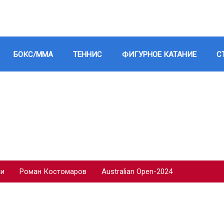
БОКС/ММА
ТЕННИС
ФИГУРНОЕ КАТАНИЕ
С
ии
Роман Костомаров
Australian Open-2024