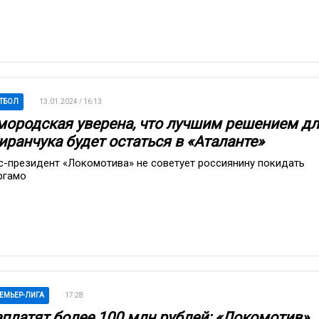
ТБОЛ
13.01.2024 / 16:13
мородская уверена, что лучшим решением д
иранчука будет остаться в «Аталанте»
с-президент «Локомотива» не советует россиянину покидать
ргамо
ЕМЬЕР-ЛИГА
17:28
аплатят более 100 млн рублей: «Локомотив»