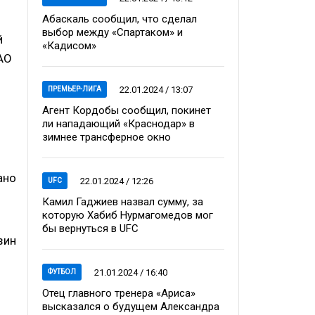
Абаскаль сообщил, что сделал
выбор между «Спартаком» и
й
«Кадисом»
АО
22.01.2024 / 13:07
ПРЕМЬЕР-ЛИГА
Агент Кордобы сообщил, покинет
ли нападающий «Краснодар» в
зимнее трансферное окно
ано
22.01.2024 / 12:26
UFC
Камил Гаджиев назвал сумму, за
которую Хабиб Нурмагомедов мог
бы вернуться в UFC
зин
21.01.2024 / 16:40
ФУТБОЛ
Отец главного тренера «Ариса»
высказался о будущем Александра