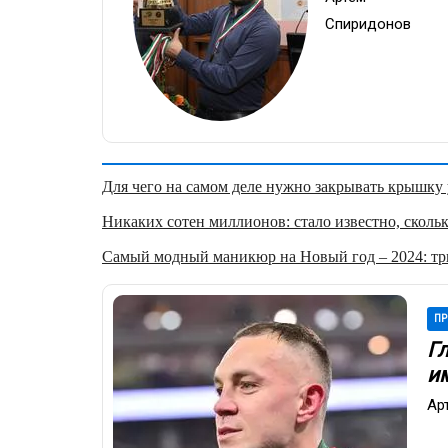
Спиридонов
Для чего на самом деле нужно закрывать крышку у
Никаких сотен миллионов: стало известно, скольк
Самый модный маникюр на Новый год – 2024: три
ПР
Г
и
Ар