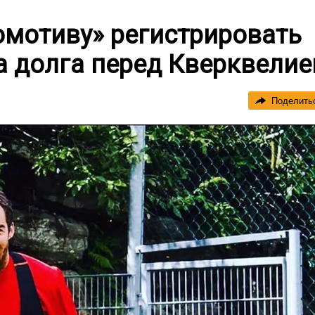
омотиву» регистрировать
а долга перед Кверквелие
Поделить