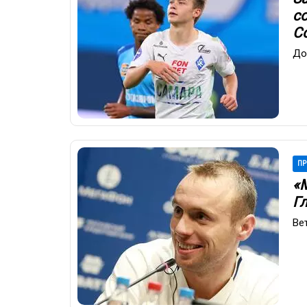
с
С
До
ПР
«
Г
Ве