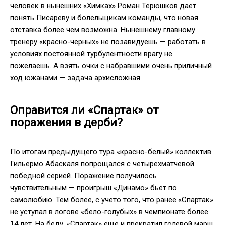
человек в нынешних «Химках» Роман Терюшков дает
понять Писареву и болельщикам команды, что новая
отставка более чем возможна. Нынешнему главному
тренеру «красно-черных» не позавидуешь — работать в
условиях постоянной турбулентности врагу не
пожелаешь. А взять очки с набравшими очень приличный
ход южанами — задача архисложная.
Оправится ли «Спартак» от
поражения в дерби?
По итогам предыдущего тура «красно-белый» коллектив
Гильермо Абаскаля попрощался с четырехматчевой
победной серией. Поражение получилось
чувствительным — проигрыш «Динамо» бьёт по
самолюбию. Тем более, с учето того, что ранее «Спартак»
не уступал в логове «бело-голубых» в чемпионате более
14 лет. На беду, «Спартак» еще и прекратил голевой марш,