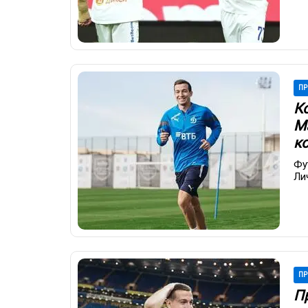
ПР
К
М
к
Фу
Ли
ПР
П