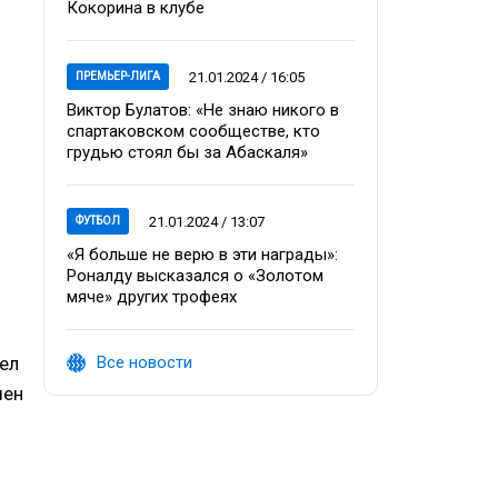
Кокорина в клубе
21.01.2024 / 16:05
ПРЕМЬЕР-ЛИГА
Виктор Булатов: «Не знаю никого в
спартаковском сообществе, кто
грудью стоял бы за Абаскаля»
21.01.2024 / 13:07
ФУТБОЛ
«Я больше не верю в эти награды»:
Роналду высказался о «Золотом
мяче» других трофеях
ел
Все новости
шен