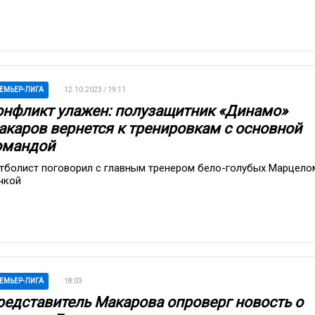
ЕМЬЕР-ЛИГА
12.10.2023 / 19:11
онфликт улажен: полузащитник «Динамо»
акаров вернется к тренировкам с основной
омандой
тболист поговорил с главным тренером бело-голубых Марцело
чкой
ЕМЬЕР-ЛИГА
18:03
редставитель Макарова опроверг новость о