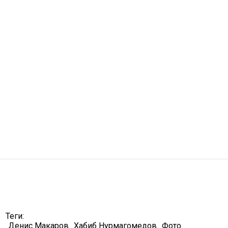
Теги:
Денис Макаров
Хабиб Нурмагомедов
Фото