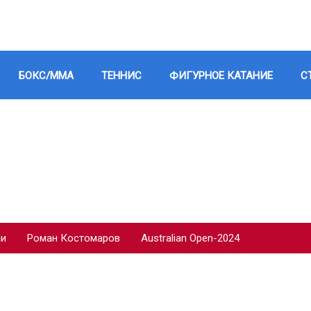
БОКС/ММА
ТЕННИС
ФИГУРНОЕ КАТАНИЕ
С
ии
Роман Костомаров
Australian Open-2024