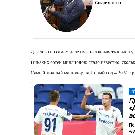
Спиридонов
Для чего на самом деле нужно закрывать крышку у
Никаких сотен миллионов: стало известно, скольк
Самый модный маникюр на Новый год – 2024: три
ФУ
П
«
в
По
зд