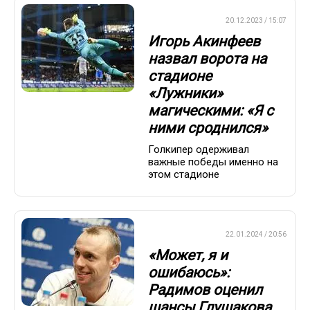
ПРЕМЬЕР-ЛИГА
20.12.2023 / 15:07
Игорь Акинфеев
назвал ворота на
стадионе
«Лужники»
магическими: «Я с
ними сроднился»
Голкипер одерживал
важные победы именно на
этом стадионе
ПРЕМЬЕР-ЛИГА
22.01.2024 / 20:56
«Может, я и
ошибаюсь»:
Радимов оценил
шансы Глушакова