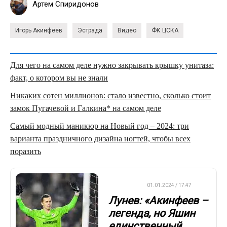
Артем Спиридонов
Игорь Акинфеев
Эстрада
Видео
ФК ЦСКА
Для чего на самом деле нужно закрывать крышку унитаза:
факт, о котором вы не знали
Никаких сотен миллионов: стало известно, сколько стоит
замок Пугачевой и Галкина* на самом деле
Самый модный маникюр на Новый год – 2024: три
варианта праздничного дизайна ногтей, чтобы всех
поразить
ФУТБОЛ
01.01.2024 / 17:47
Лунев: «Акинфеев –
легенда, но Яшин
единственный