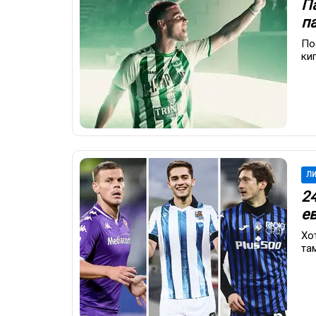
Па
п
По
ки
ЛИ
2
е
Хо
та