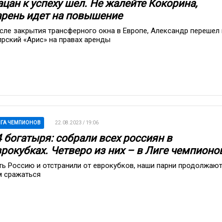
цан к успеху шел. Не жалейте Кокорина,
арень идет на повышение
сле закрытия трансферного окна в Европе, Александр перешел 
прский «Арис» на правах аренды
ГА ЧЕМПИОНОВ
22.08.2023 / 19:06
4 богатыря: собрали всех россиян в
врокубках. Четверо из них – в Лиге чемпионо
ть Россию и отстранили от еврокубков, наши парни продолжаю
м сражаться