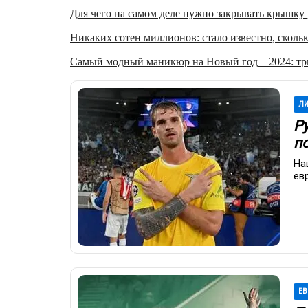
Для чего на самом деле нужно закрывать крышку у
Никаких сотен миллионов: стало известно, скольк
Самый модный маникюр на Новый год – 2024: три
ЛИ
Ру
п
На
ев
ЕВ