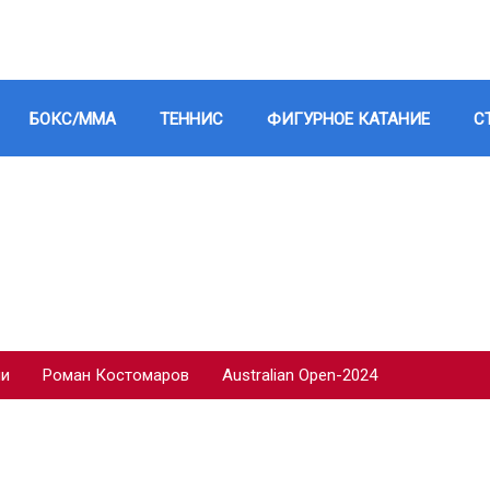
БОКС/ММА
ТЕННИС
ФИГУРНОЕ КАТАНИЕ
С
ии
Роман Костомаров
Australian Open-2024