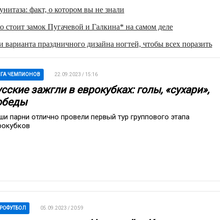
нитаза: факт, о котором вы не знали
о стоит замок Пугачевой и Галкина* на самом деле
 варианта праздничного дизайна ногтей, чтобы всех поразить
ГА ЧЕМПИОНОВ
22.09.2023 / 15:16
сские зажгли в еврокубках: голы, «сухари»,
обеды
ши парни отлично провели первый тур группового этапа
рокубков
РОФУТБОЛ
05.09.2023 / 20:59