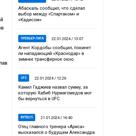
Абаскаль сообщил, что сделал
выбор между «Спартаком» и
ий
«Кадисом»
ов
22.01.2024 / 13:07
ПРЕМЬЕР-ЛИГА
Агент Кордобы сообщил, покинет
ли нападающий «Краснодар» в
зимнее трансферное окно
лав
22.01.2024 / 12:26
UFC
Камил Гаджиев назвал сумму, за
которую Хабиб Нурмагомедов мог
бы вернуться в UFC
21.01.2024 / 16:40
ФУТБОЛ
Отец главного тренера «Ариса»
высказался о будущем Александра