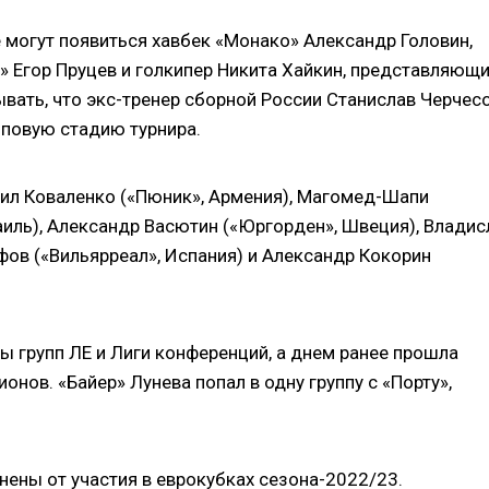
е могут появиться хавбек «Монако» Александр Головин,
 Егор Пруцев и голкипер Никита Хайкин, представляющ
ывать, что экс-тренер сборной России Станислав Черчес
пповую стадию турнира.
аил Коваленко («Пюник», Армения), Магомед-Шапи
иль), Александр Васютин («Юргорден», Швеция), Владис
фов («Вильярреал», Испания) и Александр Кокорин
вы групп ЛЕ и Лиги конференций, а днем ранее прошла
онов. «Байер» Лунева попал в одну группу с «Порту»,
нены от участия в еврокубках сезона-2022/23.