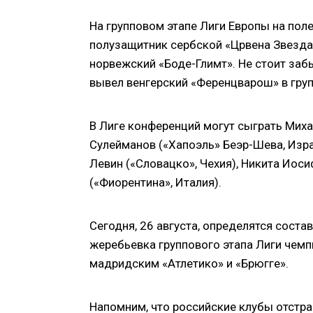
На групповом этапе Лиги Европы на пол
полузащитник сербской «Црвена Звезда»
норвежский «Боде-Глимт». Не стоит заб
вывел венгерский «Ференцварош» в гру
В Лиге конференций могут сыграть Мих
Сулейманов («Хапоэль» Беэр-Шева, Изра
Левин («Словацко», Чехия), Никита Иоси
(«Фиорентина», Италия).
Сегодня, 26 августа, определятся соста
жеребьевка группового этапа Лиги чемпи
мадридским «Атлетико» и «Брюгге».
Напомним, что российские клубы отстра