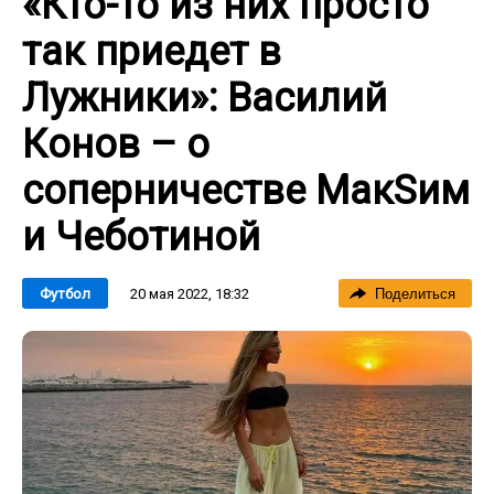
«Кто-то из них просто
так приедет в
Лужники»: Василий
Конов – о
соперничестве МакSим
и Чеботиной
20 мая 2022, 18:32
Футбол
Поделиться