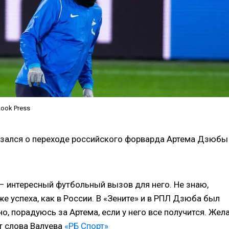
Look Press
зался о переходе российского форварда Артема Дзюбы
– интересный футбольный вызов для него. Не знаю,
же успеха, как в России. В «Зените» и в РПЛ Дзюба был
но, порадуюсь за Артема, если у него все получится. Жел
т слова Валуева
«РБ Спорт»