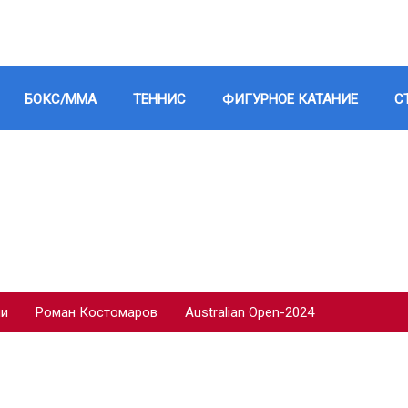
БОКС/ММА
ТЕННИС
ФИГУРНОЕ КАТАНИЕ
С
ии
Роман Костомаров
Australian Open-2024