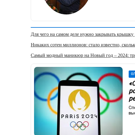
Для чего на самом деле нужно закрывать крышку у
Никаких сотен миллионов: стало известно, скольк
Самый модный маникюр на Новый год – 2024: три
ОЛ
«О
р
р
Сп
вы