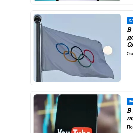
ОЛ
В
д
О
Ок
В
В
п
По