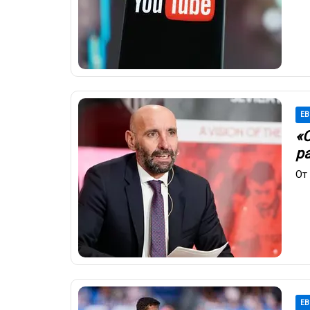
ЕВ
«
р
От
ЕВ