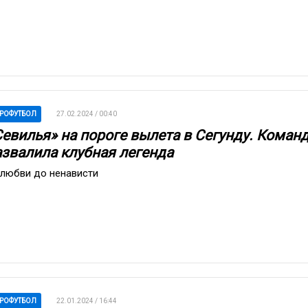
РОФУТБОЛ
27.02.2024 / 00:40
Севилья» на пороге вылета в Сегунду. Коман
азвалила клубная легенда
 любви до ненависти
РОФУТБОЛ
22.01.2024 / 16:44