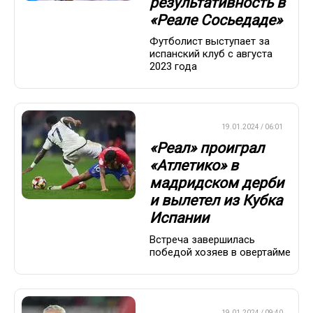
результативность в
«Реале Сосьедаде»
Футболист выступает за
испанский клуб с августа
2023 года
ЕВРОФУТБОЛ
19.01.2024 / 06:01
«Реал» проиграл
«Атлетико» в
мадридском дерби
и вылетел из Кубка
Испании
Встреча завершилась
победой хозяев в овертайме
ЕВРОФУТБОЛ
19.01.2024 / 09:40