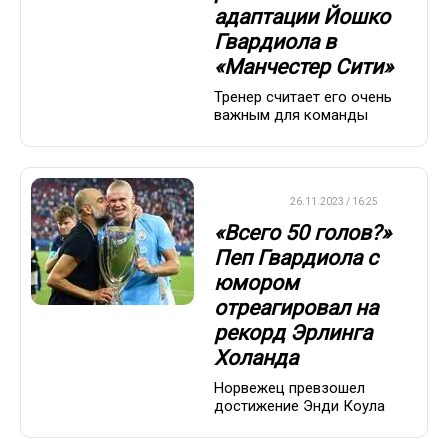
адаптации Йошко
Гвардиола в
«Манчестер Сити»
Тренер считает его очень
важным для команды
ФУТБОЛ
26.11.2023 / 16:25
«Всего 50 голов?»
Пеп Гвардиола с
юмором
отреагировал на
рекорд Эрлинга
Холанда
Норвежец превзошел
достижение Энди Коула