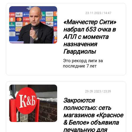
ФУТБОЛ
23.11.2023 / 14:47
«Манчестер Сити»
набрал 653 очка в
АПЛ с момента
назначения
Гвардиолы
Это рекорд лиги за
последние 7 лет
ДРУГОЕ
29.09.2023 / 23:39
Закроются
полностью: сеть
магазинов «Красное
& Белое» объявила
печальную для