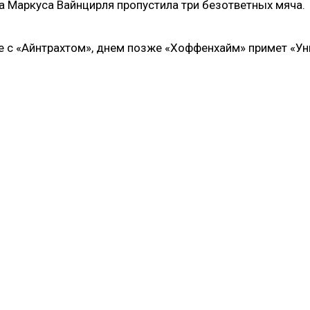
а Маркуса Вайнцирля пропустила три безответных мяча.
де с «Айнтрахтом», днем позже «Хоффенхайм» примет «У