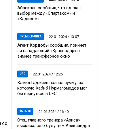
Абаскаль сообщил, что сделал
выбор между «Спартаком» и
«Кадисом»
22.01.2024 / 13:07
ПРЕМЬЕР-ЛИГА
Агент Кордобы сообщил, покинет
ли нападающий «Краснодар» в
зимнее трансферное окно
22.01.2024 / 12:26
UFC
Камил Гаджиев назвал сумму, за
которую Хабиб Нурмагомедов мог
бы вернуться в UFC
21.01.2024 / 16:40
ФУТБОЛ
Отец главного тренера «Ариса»
л со
высказался о будущем Александра