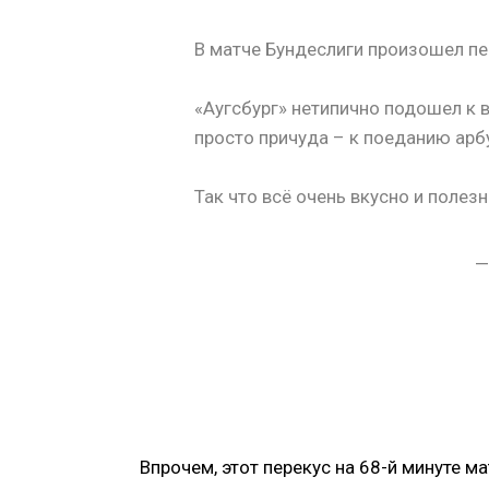
В матче Бундеслиги произошел пе
«Аугсбург» нетипично подошел к в
просто причуда – к поеданию арбу
Так что всё очень вкусно и полез
—
Впрочем, этот перекус на 68-й минуте м