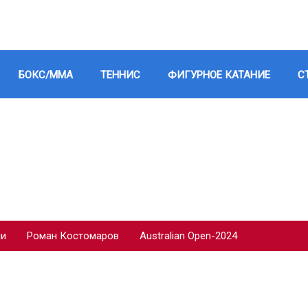
БОКС/ММА
ТЕННИС
ФИГУРНОЕ КАТАНИЕ
С
ии
Роман Костомаров
Australian Open-2024