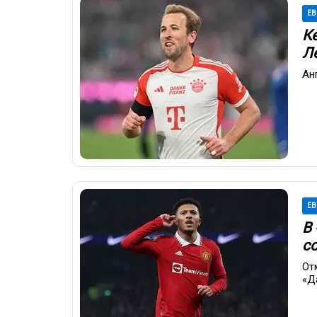
ЕВ
К
Л
Ан
ЕВ
В
с
От
«Д