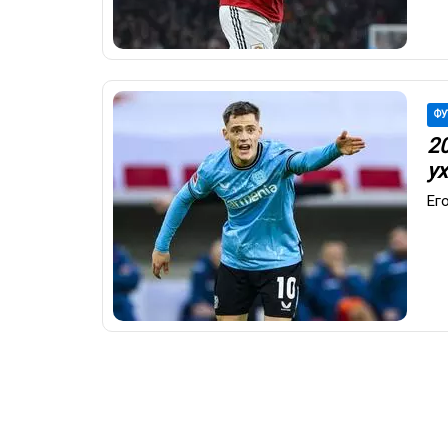
ФУ
2
ух
Ег