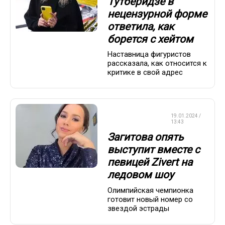
Тутберидзе в
нецензурной форме
ответила, как
борется с хейтом
Наставница фигуристов
рассказала, как относится к
критике в свой адрес
ФИГУРНОЕ
19.01.2024 /
КАТАНИЕ
13:43
Загитова опять
выступит вместе с
певицей Zivert на
ледовом шоу
Олимпийская чемпионка
готовит новый номер со
звездой эстрады