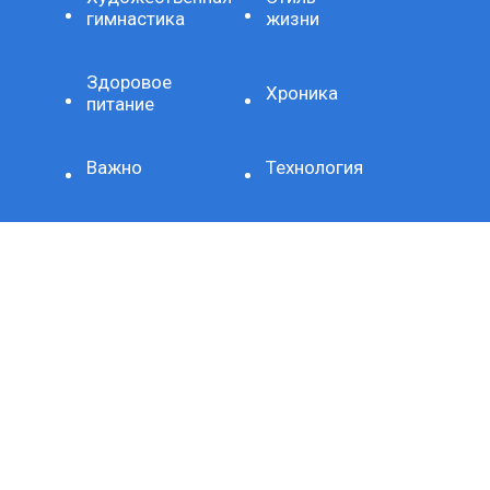
гимнастика
жизни
Здоровое
Хроника
питание
Важно
Технология
СЕТЕВОЕ ИЗДАНИЕ SPORTKP (СПОРТКП)
ЗАРЕГИСТРИРОВАНО ФЕДЕРАЛЬНОЙ СЛУЖБОЙ ПО
НАДЗОРУ В СФЕРЕ СВЯЗИ, ИНФОРМАЦИОННЫХ
ТЕХНОЛОГИЙ И МАССОВЫХ КОММУНИКАЦИЙ,
РЕГИСТРАЦИОННЫЙ НОМЕР И ДАТА ПРИНЯТИЯ РЕШЕНИЯ
О РЕГИСТРАЦИИ: СЕРИЯ ЭЛ № ФС77-80507 ОТ 15 МАРТА
2021 Г.
ДОМЕННОЕ ИМЯ САЙТА: SPORTKP.RU
ГЛАВНЫЙ РЕДАКТОР: МЫСИН Н.Н.