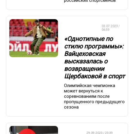
российских спортсменов
ФИГУРНОЕ
03.07.2023 /
КАТАНИЕ
06:59
«Однотипные по
стилю программы»:
Вайцеховская
высказалась о
возвращении
Щербаковой в спорт
Олимпийская чемпионка
может вернуться к
соревнованиям после
пропущенного предыдущего
сезона
ДРУГОЕ
29.09.2023 / 23:39