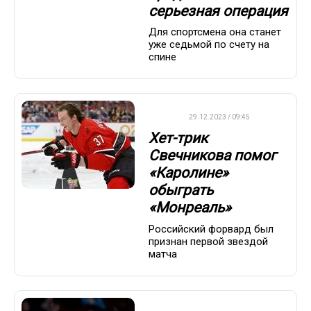
серьезная операция
Для спортсмена она станет
уже седьмой по счету на
спине
НХЛ
29.12.2023 / 09:45
Хет-трик
Свечникова помог
«Каролине»
обыграть
«Монреаль»
Российский форвард был
признан первой звездой
матча