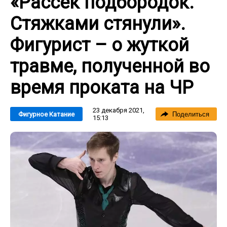
«Рассек подбородок.
Стяжками стянули».
Фигурист – о жуткой
травме, полученной во
время проката на ЧР
23 декабря 2021,
Фигурное Катание
Поделиться
15:13