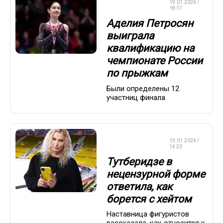
ФИГУРНОЕ
19.01.2024 /
КАТАНИЕ
18:17
Аделия Петросян
выиграла
квалификацию на
чемпионате России
по прыжкам
Были определены 12
участниц финала
ФИГУРНОЕ
19.01.2024 /
КАТАНИЕ
14:23
Тутберидзе в
нецензурной форме
ответила, как
борется с хейтом
Наставница фигуристов