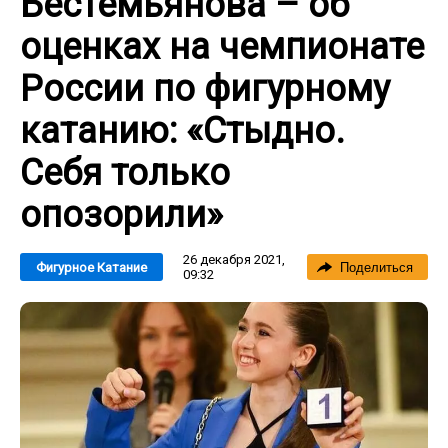
Бестемьянова – об
оценках на чемпионате
России по фигурному
катанию: «Стыдно.
Себя только
опозорили»
26 декабря 2021,
Фигурное Катание
Поделиться
09:32