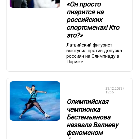
«Он просто
пиарится на
российских
спортсменах! Кто
это?»
Латвийский фигурист
выступил против допуска
россиян на Олимпиаду в
Париже
ФИГУРНОЕ
23.12.2023 /
КАТАНИЕ
15:56
Олимпийская
чемпионка
Бестемьянова
назвала Валиеву
феноменом