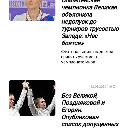
Олимпийская
чемпионка Великая
объяснила
недопуск до
турниров трусостью
Запада: «Нас
боятся»
Фехтовальщица надеется
принять участие в
чемпионате мира
ФЕХТОВАНИЕ
22.05.2023 / 10:07
Без Великой,
Поздняковой и
Егорян.
Опубликован
список допущенных