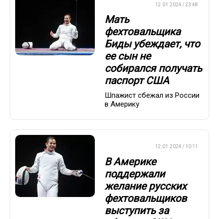
ФЕХТОВАНИЕ
12.01.2024 / 23:48
Мать
фехтовальщика
Биды убеждает, что
ее сын не
собирался получать
паспорт США
Шпажист сбежал из России
в Америку
ФЕХТОВАНИЕ
12.01.2024 / 10:11
В Америке
поддержали
желание русских
фехтовальщиков
выступить за