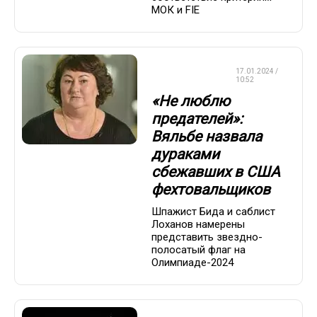
МОК и FIE
ЛЫЖНЫЕ
17.01.2024 /
ГОНКИ
10:52
«Не люблю
предателей»:
Вяльбе назвала
дураками
сбежавших в США
фехтовальщиков
Шпажист Бида и саблист
Лоханов намерены
представить звездно-
полосатый флаг на
Олимпиаде-2024