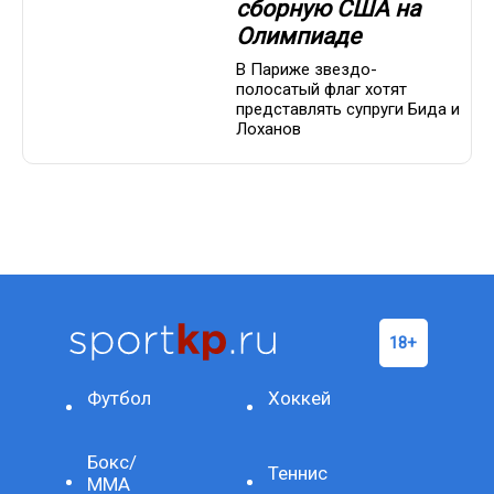
сборную США на
Олимпиаде
В Париже звездо-
полосатый флаг хотят
представлять супруги Бида и
Лоханов
Футбол
Хоккей
Бокс/
Теннис
ММА