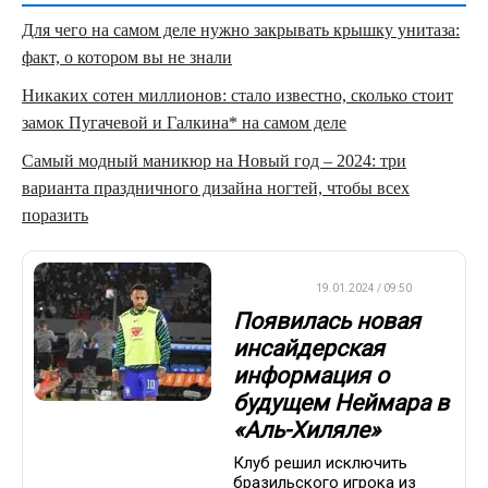
Для чего на самом деле нужно закрывать крышку унитаза:
факт, о котором вы не знали
Никаких сотен миллионов: стало известно, сколько стоит
замок Пугачевой и Галкина* на самом деле
Самый модный маникюр на Новый год – 2024: три
варианта праздничного дизайна ногтей, чтобы всех
поразить
ФУТБОЛ
19.01.2024 / 09:50
Появилась новая
инсайдерская
информация о
будущем Неймара в
«Аль-Хиляле»
Клуб решил исключить
бразильского игрока из