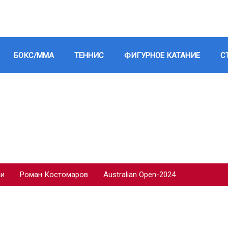
БОКС/ММА
ТЕННИС
ФИГУРНОЕ КАТАНИЕ
С
ии
Роман Костомаров
Australian Open-2024