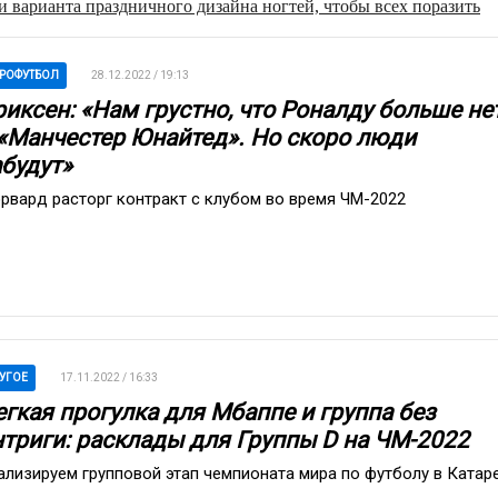
 варианта праздничного дизайна ногтей, чтобы всех поразить
РОФУТБОЛ
28.12.2022 / 19:13
риксен: «Нам грустно, что Роналду больше не
 «Манчестер Юнайтед». Но скоро люди
абудут»
рвард расторг контракт с клубом во время ЧМ-2022
УГОЕ
17.11.2022 / 16:33
егкая прогулка для Мбаппе и группа без
нтриги: расклады для Группы D на ЧМ-2022
ализируем групповой этап чемпионата мира по футболу в Катар