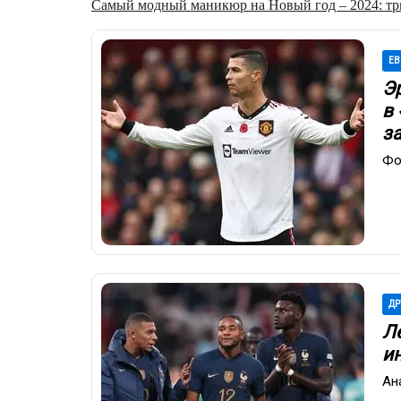
Самый модный маникюр на Новый год – 2024: три
ЕВ
Э
в
з
Фо
ДР
Л
и
Ан