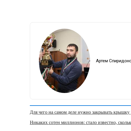
Артем Спиридон
Для чего на самом деле нужно закрывать крышку у
Никаких сотен миллионов: стало известно, скольк