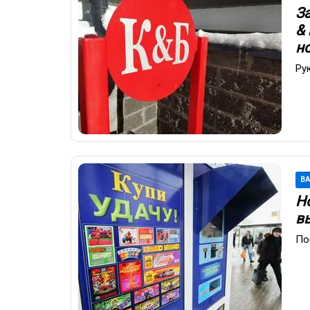
З
&
н
Ру
В
Но
в
По