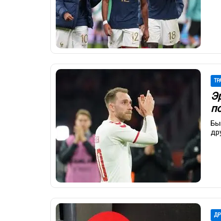
ТР
Эр
п
Бы
др
ДР