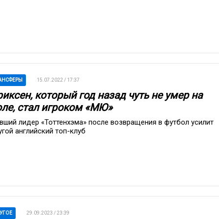
АНСФЕРЫ
15.07.2022 / 17:37
иксен, который год назад чуть не умер на
оле, стал игроком «МЮ»
вший лидер «Тоттенхэма» после возвращения в футбол усилит
угой английский топ-клуб
УГОЕ
29.09.2023 / 23:39