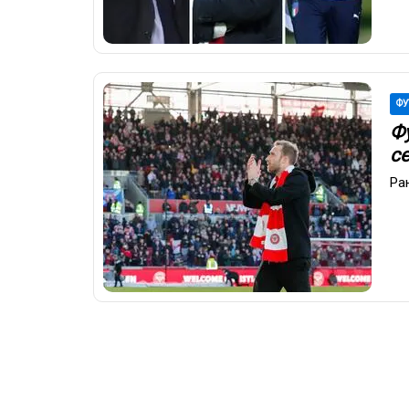
ФУ
Ф
се
Ра