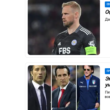
ЕВ
О
Да
ПР
Э
ун
Пя
во