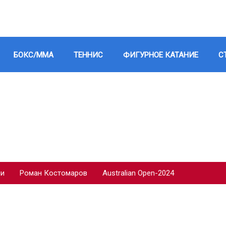
БОКС/ММА
ТЕННИС
ФИГУРНОЕ КАТАНИЕ
С
ии
Роман Костомаров
Australian Open-2024