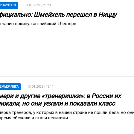
РОФУТБОЛ
03.08.2022 / 21:28
фициально: Шмейхель перешел в Ниццу
тчанин покинул английский «Лестер»
ЕМЬЕР-ЛИГА
13.04.2022 / 13:11
мери и другие «тренеришки»: в России их
ижали, но они уехали и показали класс
терка тренеров, у которых в нашей стране не пошли дела, но он
время сбежали и стали великими