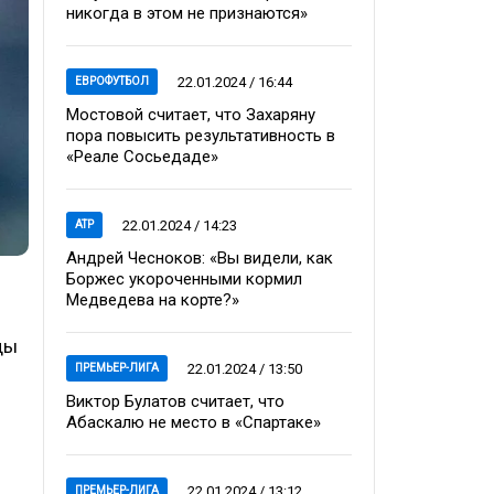
никогда в этом не признаются»
22.01.2024 / 16:44
ЕВРОФУТБОЛ
Мостовой считает, что Захаряну
пора повысить результативность в
«Реале Сосьедаде»
22.01.2024 / 14:23
ATP
Андрей Чесноков: «Вы видели, как
Боржес укороченными кормил
Медведева на корте?»
ды
22.01.2024 / 13:50
ПРЕМЬЕР-ЛИГА
Виктор Булатов считает, что
Абаскалю не место в «Спартаке»
22.01.2024 / 13:12
ПРЕМЬЕР-ЛИГА