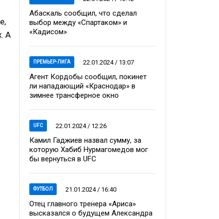
Абаскаль сообщил, что сделал
е,
выбор между «Спартаком» и
«Кадисом»
. А
22.01.2024 / 13:07
ПРЕМЬЕР-ЛИГА
Агент Кордобы сообщил, покинет
ли нападающий «Краснодар» в
зимнее трансферное окно
22.01.2024 / 12:26
UFC
Камил Гаджиев назвал сумму, за
которую Хабиб Нурмагомедов мог
бы вернуться в UFC
21.01.2024 / 16:40
ФУТБОЛ
Отец главного тренера «Ариса»
высказался о будущем Александра