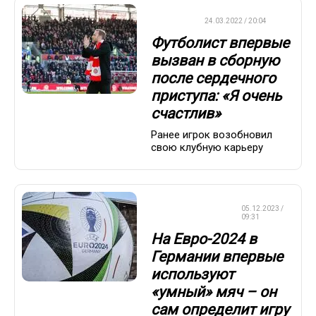
ФУТБОЛ
24.03.2022 / 20:04
Футболист впервые
вызван в сборную
после сердечного
приступа: «Я очень
счастлив»
Ранее игрок возобновил
свою клубную карьеру
ЧЕМПИОНАТ
05.12.2023 /
ЕВРОПЫ
09:31
На Евро-2024 в
Германии впервые
используют
«умный» мяч – он
сам определит игру