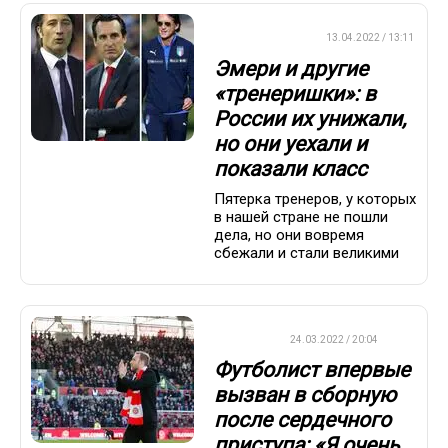
ПРЕМЬЕР-ЛИГА
13.04.2022 / 13:11
Эмери и другие
«тренеришки»: в
России их унижали,
но они уехали и
показали класс
Пятерка тренеров, у которых
в нашей стране не пошли
дела, но они вовремя
сбежали и стали великими
ФУТБОЛ
24.03.2022 / 20:04
Футболист впервые
вызван в сборную
после сердечного
приступа: «Я очень