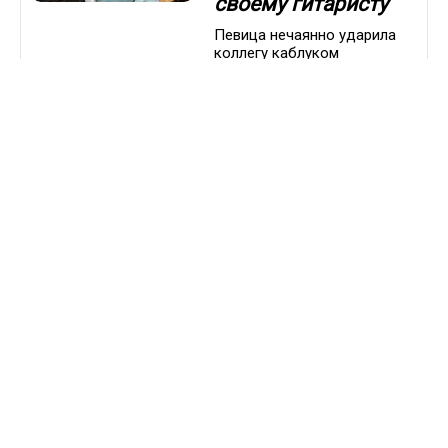
своему гитаристу
Певица нечаянно ударила
коллегу каблуком
ДРУГОЕ
08.10.2022 / 21:04
«Много крови»:
почему российские
знаменитости не
любят
голливудское кино
Артисты признались, что им
уже давно наскучили
однотипные американские
фильмы