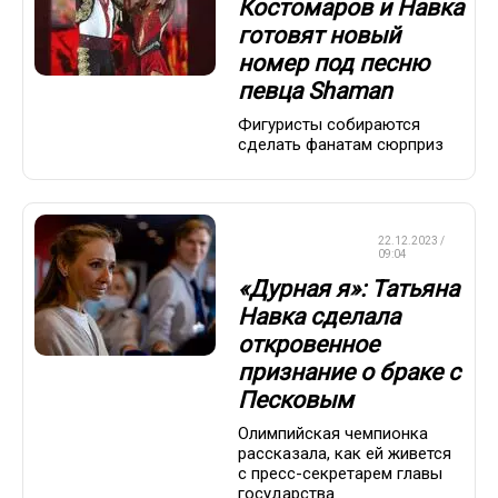
Костомаров и Навка
готовят новый
номер под песню
певца Shaman
Фигуристы собираются
сделать фанатам сюрприз
ФИГУРНОЕ
22.12.2023 /
КАТАНИЕ
09:04
«Дурная я»: Татьяна
Навка сделала
откровенное
признание о браке с
Песковым
Олимпийская чемпионка
рассказала, как ей живется
с пресс-секретарем главы
государства