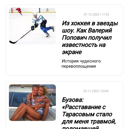
ХОККЕЙ
01.12.2023 / 17:25
Из хоккея в звезды
шоу. Как Валерий
Попович получил
известность на
экране
История чудесного
перевоплощения
ДРУГОЕ
20.11.2023 / 20:46
Бузова:
«Расставание с
Тарасовым стало
для меня травмой,
поломавшей