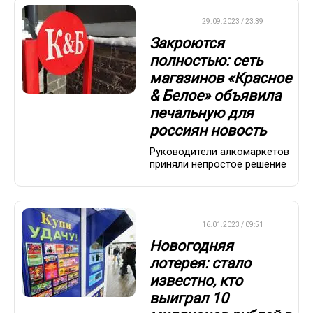
ДРУГОЕ
29.09.2023 / 23:39
Закроются
полностью: сеть
магазинов «Красное
& Белое» объявила
печальную для
россиян новость
Руководители алкомаркетов
приняли непростое решение
ВАЖНО
16.01.2023 / 09:51
Новогодняя
лотерея: стало
известно, кто
выиграл 10