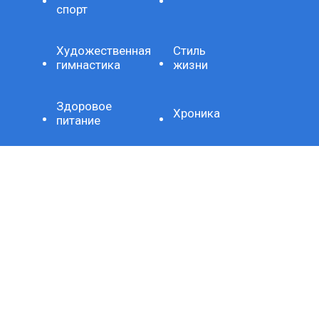
спорт
Художественная
Стиль
гимнастика
жизни
Здоровое
Хроника
питание
Важно
Технология
СЕТЕВОЕ ИЗДАНИЕ SPORTKP (СПОРТКП)
ЗАРЕГИСТРИРОВАНО ФЕДЕРАЛЬНОЙ СЛУЖБОЙ ПО
НАДЗОРУ В СФЕРЕ СВЯЗИ, ИНФОРМАЦИОННЫХ
ТЕХНОЛОГИЙ И МАССОВЫХ КОММУНИКАЦИЙ,
РЕГИСТРАЦИОННЫЙ НОМЕР И ДАТА ПРИНЯТИЯ РЕШЕНИЯ
О РЕГИСТРАЦИИ: СЕРИЯ ЭЛ № ФС77-80507 ОТ 15 МАРТА
2021 Г.