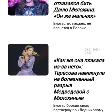
отказался бить
Даню Милохина:
«Он же мальчик»
Блогер, возможно, не
вернется в Россию
ФИГУРНОЕ
28.11.2023 /
КАТАНИЕ
21:22
«Как же она плакала
из-за него»:
Тарасова намекнула
на болезненный
разрыв
Медведевой с
Милохиным
Блогер бросил свою
партнершу по «Ледниковому