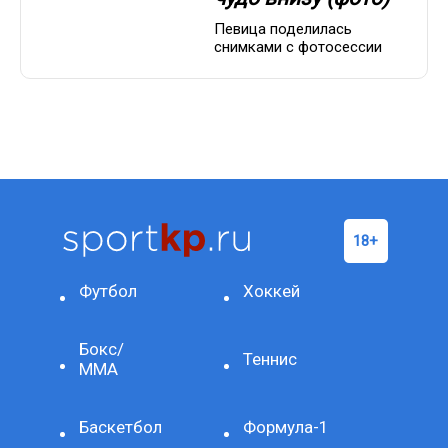
Певица поделилась
снимками с фотосессии
Футбол
Хоккей
Бокс/
Теннис
ММА
Баскетбол
Формула-1