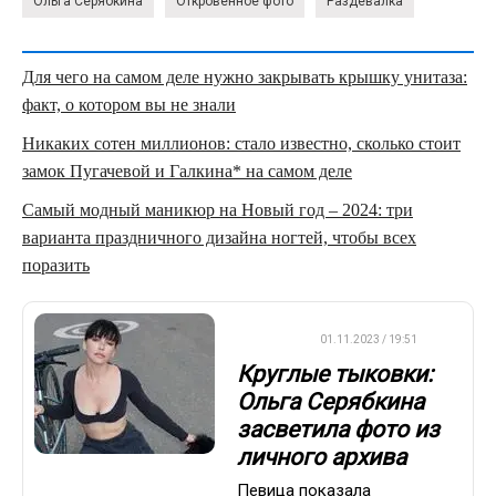
Ольга Серябкина
Откровенное фото
Раздевалка
Для чего на самом деле нужно закрывать крышку унитаза:
факт, о котором вы не знали
Никаких сотен миллионов: стало известно, сколько стоит
замок Пугачевой и Галкина* на самом деле
Самый модный маникюр на Новый год – 2024: три
варианта праздничного дизайна ногтей, чтобы всех
поразить
ДРУГОЕ
01.11.2023 / 19:51
Круглые тыковки:
Ольга Серябкина
засветила фото из
личного архива
Певица показала