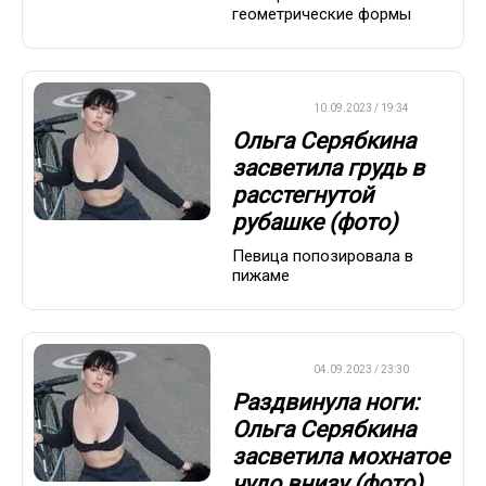
геометрические формы
ДРУГОЕ
10.09.2023 / 19:34
Ольга Серябкина
засветила грудь в
расстегнутой
рубашке (фото)
Певица попозировала в
пижаме
ДРУГОЕ
04.09.2023 / 23:30
Раздвинула ноги:
Ольга Серябкина
засветила мохнатое
чудо внизу (фото)