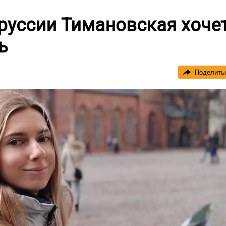
руссии Тимановская хоче
ь
Поделить