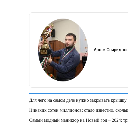
Артем Спиридон
Для чего на самом деле нужно закрывать крышку у
Никаких сотен миллионов: стало известно, скольк
Самый модный маникюр на Новый год – 2024: три