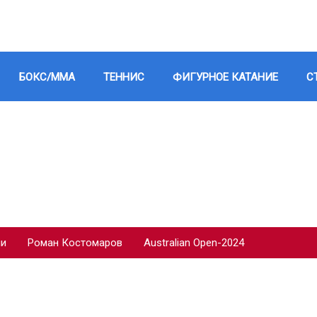
БОКС/ММА
ТЕННИС
ФИГУРНОЕ КАТАНИЕ
С
ии
Роман Костомаров
Australian Open-2024