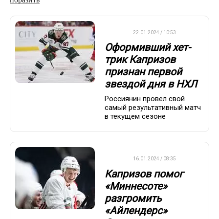
НХЛ
22.01.2024 / 10:53
Оформивший хет-
трик Капризов
признан первой
звездой дня в НХЛ
Россиянин провел свой
самый результативный матч
в текущем сезоне
НХЛ
16.01.2024 / 08:35
Капризов помог
«Миннесоте»
разгромить
«Айлендерс»