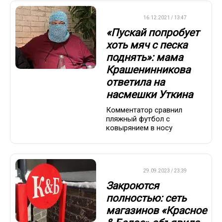
ДРУГОЕ
16.12.2021 / 13:47
«Пускай попробует
хоть мяч с песка
поднять»: мама
Крашенинникова
ответила на
насмешки Уткина
Комментатор сравнил
пляжный футбол с
ковырянием в носу
ДРУГОЕ
29.09.2023 / 23:39
Закроются
полностью: сеть
магазинов «Красное