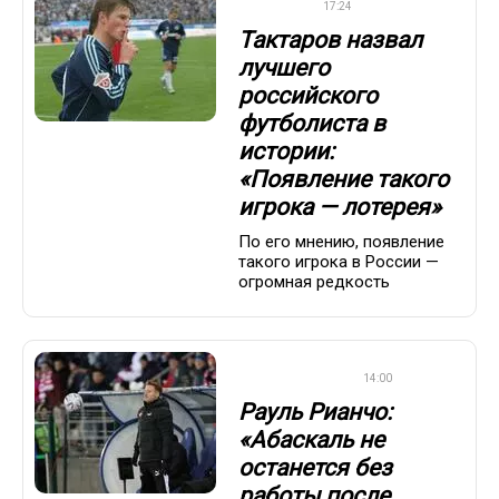
ФУТБОЛ
17:24
Тактаров назвал
лучшего
российского
футболиста в
истории:
«Появление такого
игрока — лотерея»
По его мнению, появление
такого игрока в России —
огромная редкость
ПРЕМЬЕР-ЛИГА
14:00
Рауль Рианчо:
«Абаскаль не
останется без
работы после