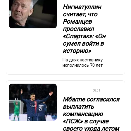
Нигматуллин
считает, что
Романцев
прославил
«Спартак»: «Он
сумел войти в
историю»
На днях наставнику
исполнилось 70 лет
ЕВРОФУТБОЛ
08:31
Мбаппе согласился
выплатить
компенсацию
«ПСЖ» в случае
своего ухода летом