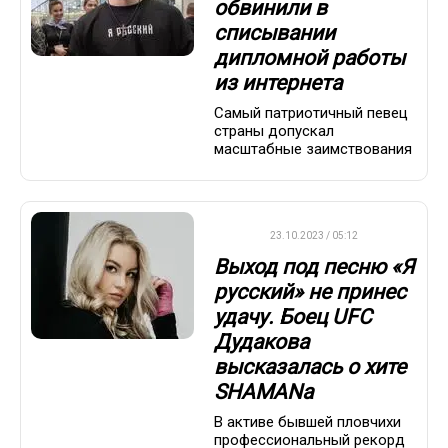
обвинили в
списывании
дипломной работы
из интернета
Самый патриотичный певец
страны допускал
масштабные заимствования
UFC
23.10.2023 / 05:12
Выход под песню «Я
русский» не принес
удачу. Боец UFC
Дудакова
высказалась о хите
SHAMANa
В активе бывшей пловчихи
профессиональный рекорд