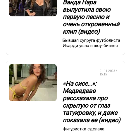
Ванда Нара
выпустила свою
первую песню и
очень откровенный
клип (видео)
Бывшая супруга футболиста
Икарди ушла в шоу-бизнес
ФИГУРНОЕ
01.11.2023 /
КАТАНИЕ
15:15
«На сисе…»:
Медведева
рассказала про
скрытую от глаз
татуировку, и даже
показала ее (видео)
Фигуристка сделала