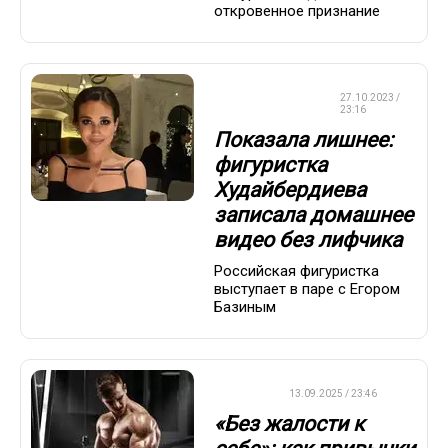
откровенное признание
ФИГУРНОЕ
27.10.2023 /
КАТАНИЕ
23:16
Показала лишнее:
фигуристка
Худайбердиева
записала домашнее
видео без лифчика
Российская фигуристка
выступает в паре с Егором
Базиным
ДРУГОЕ
13.09.2025 / 23:46
«Без жалости к